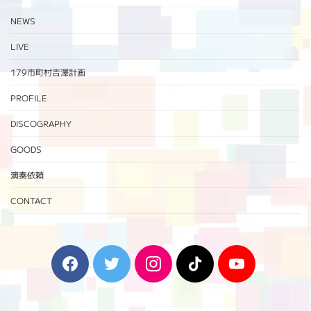
NEWS
LIVE
179市町村吉澤計画
PROFILE
DISCOGRAPHY
GOODS
演奏依頼
CONTACT
F
T
I
T
Y
a
w
n
i
o
c
i
s
k
u
e
t
t
T
T
b
t
a
o
u