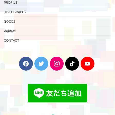
PROFILE
DISCOGRAPHY
GOODS
演奏依頼
CONTACT
F
T
I
T
Y
a
w
n
i
o
c
i
s
k
u
e
t
t
T
T
b
t
a
o
u
o
e
g
k
b
o
r
r
e
k
a
m