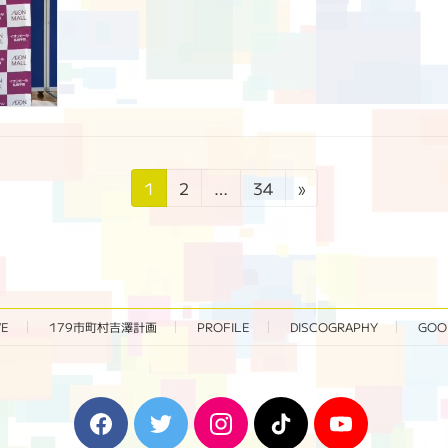
固
固
固
1
2
…
34
»
定
定
定
ペ
ペ
ペ
ー
ー
ー
ジ
ジ
ジ
VE
179市町村吉澤計画
PROFILE
DISCOGRAPHY
GOO
F
T
I
T
Y
a
w
n
i
o