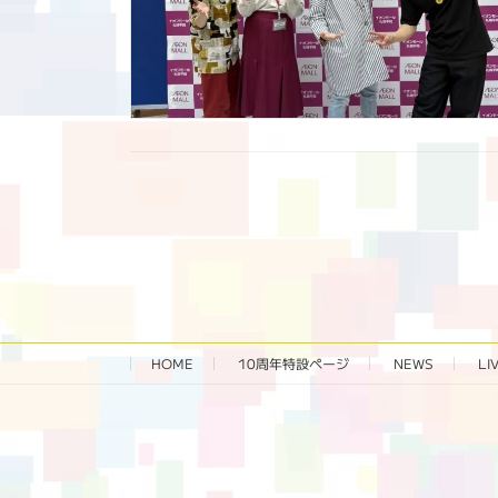
投
稿
の
ペ
HOME
10周年特設ページ‬
NEWS
LI
ー
ジ
送