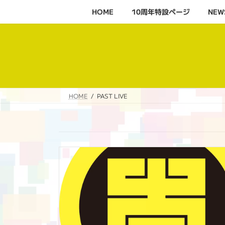
コ
ナ
HOME
10周年特設ページ‬
NEW
ン
ビ
テ
ゲ
ン
ー
ツ
シ
へ
ョ
ス
ン
キ
に
HOME
PAST LIVE
ッ
移
プ
動