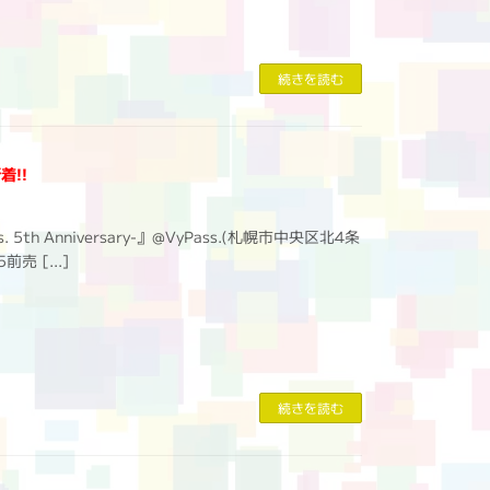
続きを読む
着!!
th Anniversary-』@VyPass.(札幌市中央区北4条
5前売 […]
続きを読む