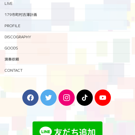
LIVE
179市町村吉澤計画
PROFILE
DISCOGRAPHY
GOODS
演奏依頼
CONTACT
F
T
I
T
Y
a
w
n
i
o
c
i
s
k
u
e
t
t
T
T
b
t
a
o
u
o
e
g
k
b
o
r
r
e
k
a