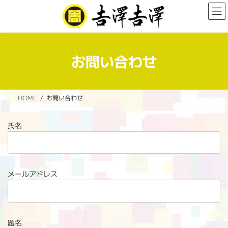
コ
ナ
ン
ビ
テ
ゲ
ン
ー
ツ
シ
へ
ョ
お問い合わせ
ス
ン
キ
に
ッ
移
プ
動
HOME
お問い合わせ
氏名
メールアドレス
題名