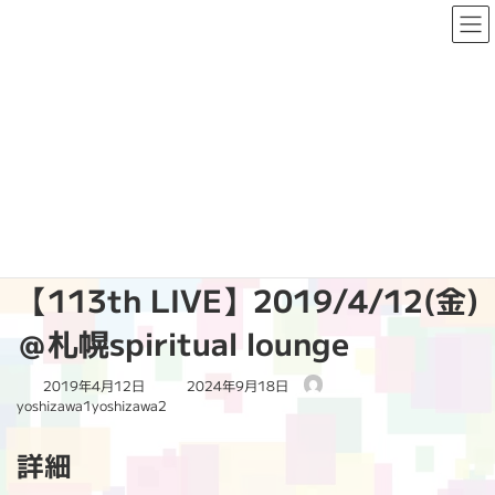
コ
ナ
ン
ビ
テ
ゲ
ン
ー
ツ
シ
へ
ョ
PAST LIVE
ス
ン
キ
に
ッ
移
プ
動
HOME
PAST LIVE
2019
【113th LIVE】2019/4/12(金)＠札幌spiritual lounge
【113th LIVE】2019/4/12(金)
＠札幌spiritual lounge
最
2019年4月12日
2024年9月18日
終
yoshizawa1yoshizawa2
更
新
詳細
日
時