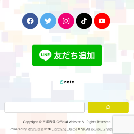
F
T
I
T
Y
a
w
n
i
o
c
i
s
k
u
e
t
t
T
T
b
t
a
o
u
o
e
g
k
b
o
r
r
e
k
a
m
Copyright © 吉澤吉澤 Official Website All Rights Reserved.
Powered by
WordPress
with
Lightning Theme
&
VK All in One Expansion Unit