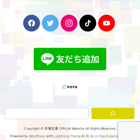
F
T
I
T
Y
a
w
n
i
o
c
i
s
k
u
e
t
t
T
T
b
t
a
o
u
o
e
g
k
b
o
r
r
e
k
a
m
Copyright © 吉澤吉澤 Official Website All Rights Reserved.
Powered by
WordPress
with
Lightning Theme
&
VK All in One Expansion Unit