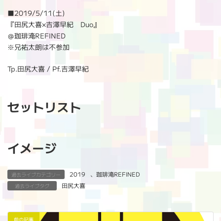
:
■
2019/5/11(土)
『田尻大喜×吉澤早紀 Duo』
＠珈琲淹REFINED
※兄祐太朗は不参加
Tp.田尻大喜 / Pf.吉澤早紀
セットリスト
イメージ
2019
、
珈琲淹REFINED
過去ライブカテゴリー
田尻大喜
過去ライブタグ
前の記事