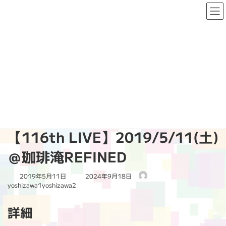
コ
ナ
ン
ビ
テ
ゲ
ン
ー
ツ
シ
へ
ョ
PAST LIVE
ス
ン
キ
に
ッ
移
プ
動
HOME
PAST LIVE
2019
【116th LIVE】2019/5/11(土)＠珈琲淹REFINED
【116th LIVE】2019/5/11(土)
＠珈琲淹REFINED
最
2019年5月11日
2024年9月18日
終
yoshizawa1yoshizawa2
更
新
詳細
日
時