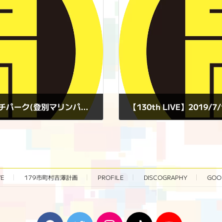
【128th LIVE】2019/7/6(土)＠登別ビーチパーク(登別マリンパークニクス前庭)
【130th LIVE】201
2019年7月13日
VE
179市町村吉澤計画
PROFILE
DISCOGRAPHY
GOO