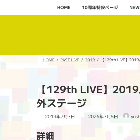
コ
ナ
HOME
10周年特設ページ‬
NEW
ン
ビ
テ
ゲ
ン
ー
ツ
シ
へ
ョ
ス
ン
キ
に
HOME
PAST LIVE
2019
【129th LIVE】
ッ
移
プ
動
【129th LIVE】2
外ステージ
最
2019年7月7日
2026年7月5日
yos
終
更
詳細
新
日