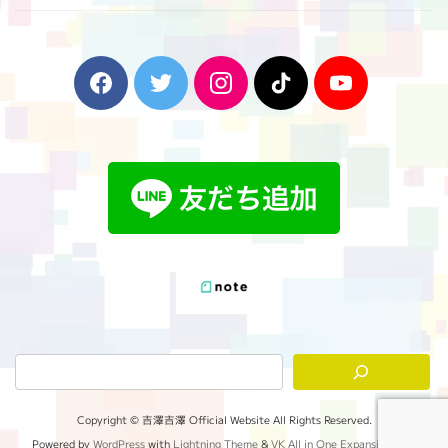
F
T
I
T
Y
a
w
n
i
o
c
i
s
k
u
e
t
t
T
T
b
t
a
o
u
o
e
g
k
b
o
r
r
e
k
a
m
Copyright © 吉澤吉澤 Official Website All Rights Reserved.
Powered by
WordPress
with
Lightning Theme
&
VK All in One Expansion Unit