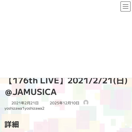
コ
ナ
ン
ビ
テ
ゲ
ン
ー
ツ
シ
へ
ョ
PAST LIVE
ス
ン
キ
に
ッ
移
プ
動
HOME
PAST LIVE
2021
【176th LIVE】2021/2/21(日)＠JAMUSICA
【176th LIVE】2021/2/21(日)
＠JAMUSICA
最
2021年2月21日
2025年12月10日
終
yoshizawa1yoshizawa2
更
新
詳細
日
時