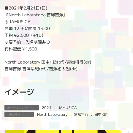
:
■2021年2月21日(日)
『North Laboratory×吉澤吉澤』
＠JAMUSICA
開場 12:30/開演 13:00
予約 ¥2,500（+1D）
※要予約・入場制限あり
有料配信 ¥1,500
North Laboratory 田中K助(pf)/常松将行(dr)
吉澤吉澤 吉澤早紀(pf)/吉澤祐太朗(dr)
イメージ
2021
、
JAMUSICA
過去ライブカテゴリー
North Laboratory
、
常松将行
、
田中K助
過去ライブタグ