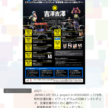
2021
、
過去ライブカテゴリー
JAPAN LIVE YELL project in HOKKAIDO ～179市
町村吉澤計画～ ピアノとドラムの兄妹インストデュ
オ、吉澤吉澤のわくわく道内ツアー！
、
枝幸町中央コミュニティーセンター