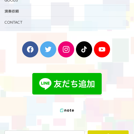
演奏依頼
CONTACT
F
T
I
T
Y
a
w
n
i
o
c
i
s
k
u
e
t
t
T
T
b
t
a
o
u
o
e
g
k
b
o
r
r
e
k
a
m