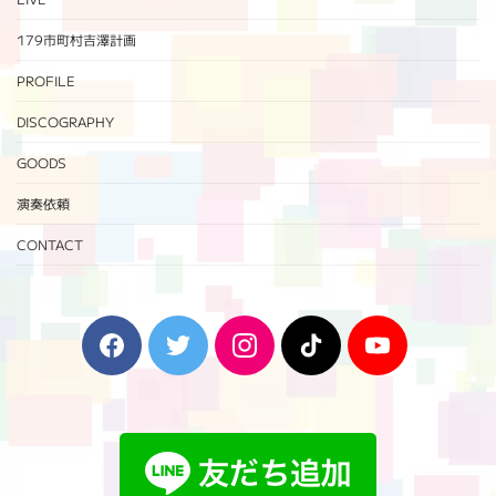
179市町村吉澤計画
PROFILE
DISCOGRAPHY
GOODS
演奏依頼
CONTACT
F
T
I
T
Y
a
w
n
i
o
c
i
s
k
u
e
t
t
T
T
b
t
a
o
u
o
e
g
k
b
o
r
r
e
k
a
m