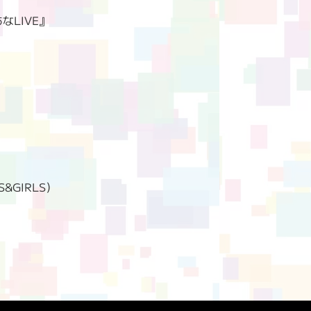
あなLIVE』
&GIRLS）