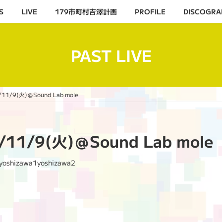
S
LIVE
179市町村吉澤計画
PROFILE
DISCOGRA
PAST LIVE
11/9(火)＠Sound Lab mole
/11/9(火)＠Sound Lab mole
yoshizawa1yoshizawa2