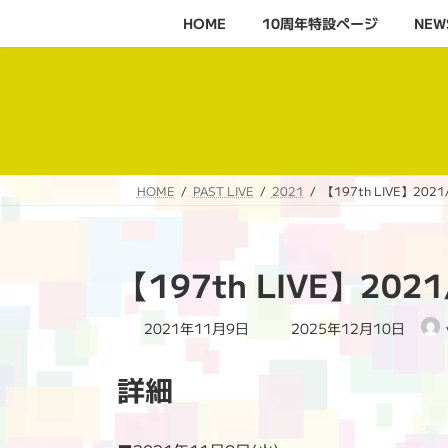
コ
ナ
HOME
10周年特設ページ‬
NEW
ン
ビ
テ
ゲ
ン
ー
ツ
シ
へ
ョ
ス
ン
キ
に
HOME
PAST LIVE
2021
【197th LIVE】2021/
ッ
移
プ
動
【197th LIVE】2021
最
2021年11月9日
2025年12月10日
終
更
詳細
新
日
時
: