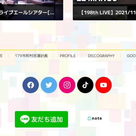
【196th LIVE】2021/11/3(水•祝)＠特設ライブエールシアター[旧北海道四季劇場]
【198th LIVE】2021/1
2021年11月12日
VE
179市町村吉澤計画
PROFILE
DISCOGRAPHY
GOO
F
T
I
T
Y
a
w
n
i
o
c
i
s
k
u
e
t
t
T
T
b
t
a
o
u
o
e
g
k
b
o
r
r
e
k
a
m