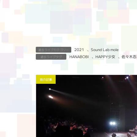
2021
、
Sound Lab mole
過去ライブカテゴリー
HANABOBI
、
HAPPY少女
、
佐々木忍
過去ライブタグ
前の記事