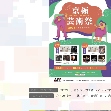
2021
、
名水プラザ1階 レストラン
過去ライブカテゴリー
かすみづき
、
北千樹
、
青柳仁志
、
高
過去ライブタグ