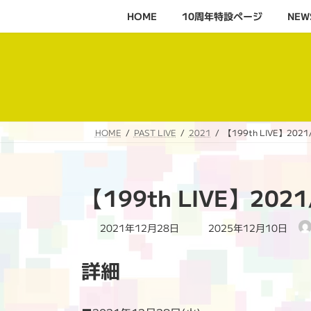
コ
ナ
HOME
10周年特設ページ‬
NEW
ン
ビ
テ
ゲ
ン
ー
ツ
シ
へ
ョ
ス
ン
キ
に
HOME
PAST LIVE
2021
【199th LIVE】20
ッ
移
プ
動
【199th LIVE】2
最
2021年12月28日
2025年12月10日
終
更
詳細
新
日
時
: