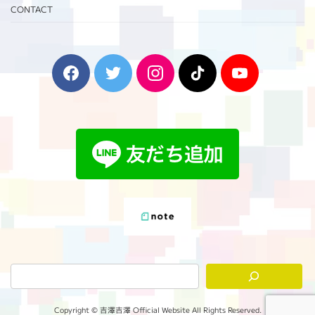
CONTACT
F
T
I
T
Y
a
w
n
i
o
c
i
s
k
u
e
t
t
T
T
b
t
a
o
u
o
e
g
k
b
o
r
r
e
k
a
m
Copyright © 吉澤吉澤 Official Website All Rights Reserved.