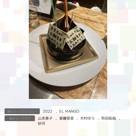
2022
、
EL MANGO
過去ライブカテゴリー
山本泰子
、
斎藤里菜
、
木村ゆう
、
町田拓哉
、
過去ライブタグ
砂月