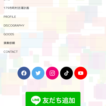
179市町村吉澤計画
PROFILE
DISCOGRAPHY
GOODS
演奏依頼
CONTACT
F
T
I
T
Y
a
w
n
i
o
c
i
s
k
u
e
t
t
T
T
b
t
a
o
u
o
e
g
k
b
o
r
r
e
k
a
m