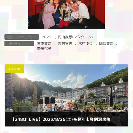
2023
、
円山夜想(ノクターン)
過去ライブカテゴリー
古館賢治
、
志村拓也
、
木村ゆう
、
鳴海賢治
、
過去ライブタグ
齋藤桃子
前の記事
【248th LIVE】2023/8/26(土)＠登別市登別温泉町
2023年8月26日