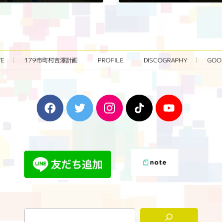
2023年10月15日
VE
179市町村吉澤計画
PROFILE
DISCOGRAPHY
GOO
F
T
I
T
Y
a
w
n
i
o
c
i
s
k
u
e
t
t
T
T
b
t
a
o
u
o
e
g
k
b
o
r
r
e
k
a
m