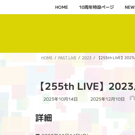
コ
ナ
HOME
10周年特設ページ‬
NEW
ン
ビ
テ
ゲ
ン
ー
ツ
シ
へ
ョ
ス
ン
キ
に
HOME
PAST LIVE
2023
【255th LIVE】2023
ッ
移
プ
動
【255th LIVE】202
最
2023年10月14日
2025年12月10日
終
更
詳細
新
日
時
: