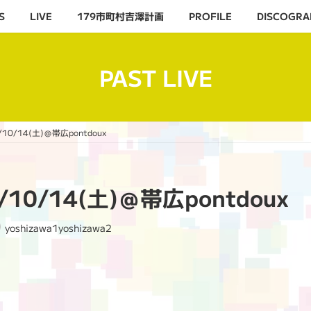
S
LIVE
179市町村吉澤計画
PROFILE
DISCOGRA
PAST LIVE
/10/14(土)＠帯広pontdoux
3/10/14(土)＠帯広pontdoux
yoshizawa1yoshizawa2