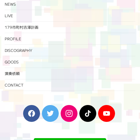
NEWS
LIVE
179市町村吉澤計画
PROFILE
DISCOGRAPHY
GOODS
演奏依頼
CONTACT
F
T
I
T
Y
a
w
n
i
o
c
i
s
k
u
e
t
t
T
T
b
t
a
o
u
o
e
g
k
b