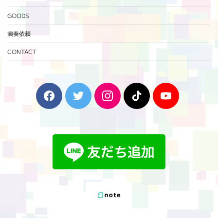
GOODS
演奏依頼
CONTACT
F
T
I
T
Y
a
w
n
i
o
c
i
s
k
u
e
t
t
T
T
b
t
a
o
u
o
e
g
k
b
o
r
r
e
k
a
m