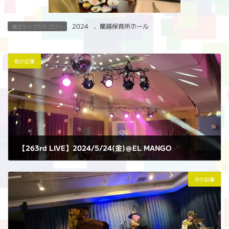
2024
、
蘭越保育所ホール
過去ライブカテゴリー
前の記事
【263rd LIVE】2024/5/24(金)＠EL MANGO
2024年5月24日
次の記事