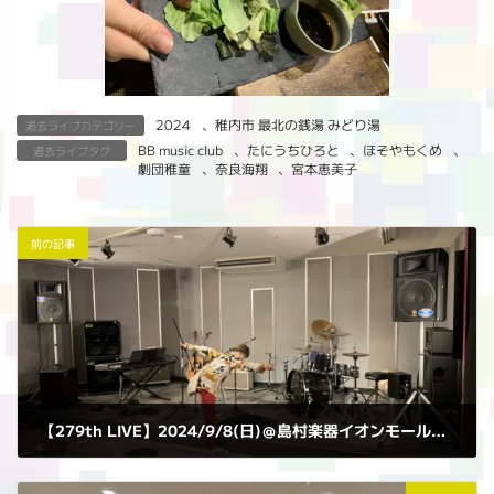
2024
、
稚内市 最北の銭湯 みどり湯
過去ライブカテゴリー
BB music club
、
たにうちひろと
、
ほそやもくめ
、
過去ライブタグ
劇団稚童
、
奈良海翔
、
宮本恵美子
前の記事
【279th LIVE】2024/9/8(日)＠島村楽器イオンモール札幌平岡店 Aスタジオ
2024年9月12日