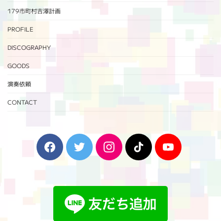
179市町村吉澤計画
PROFILE
DISCOGRAPHY
GOODS
演奏依頼
CONTACT
F
T
I
T
Y
a
w
n
i
o
c
i
s
k
u
e
t
t
T
T
b
t
a
o
u
o
e
g
k
b
o
r
r
e
k
a
m