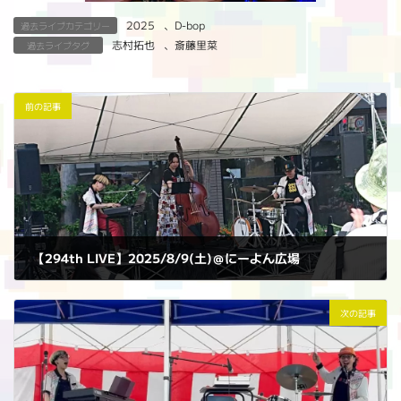
2025
、
D-bop
過去ライブカテゴリー
志村拓也
、
斎藤里菜
過去ライブタグ
前の記事
【294th LIVE】2025/8/9(土)＠にーよん広場
2025年8月9日
次の記事