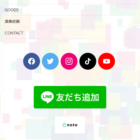
GOODS
演奏依頼
CONTACT
F
T
I
T
Y
a
w
n
i
o
c
i
s
k
u
e
t
t
T
T
b
t
a
o
u
o
e
g
k
b
o
r
r
e
k
a
m