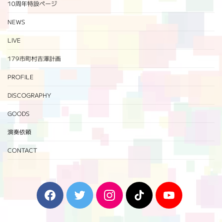
10周年特設ページ‬
NEWS
LIVE
179市町村吉澤計画
PROFILE
DISCOGRAPHY
GOODS
演奏依頼
CONTACT
F
T
I
T
Y
a
w
n
i
o
c
i
s
k
u
e
t
t
T
T