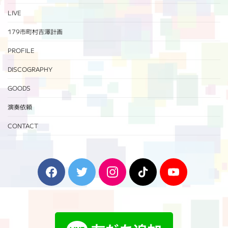
LIVE
179市町村吉澤計画
PROFILE
DISCOGRAPHY
GOODS
演奏依頼
CONTACT
F
T
I
T
Y
a
w
n
i
o
c
i
s
k
u
e
t
t
T
T
b
t
a
o
u
o
e
g
k
b
o
r
r
e