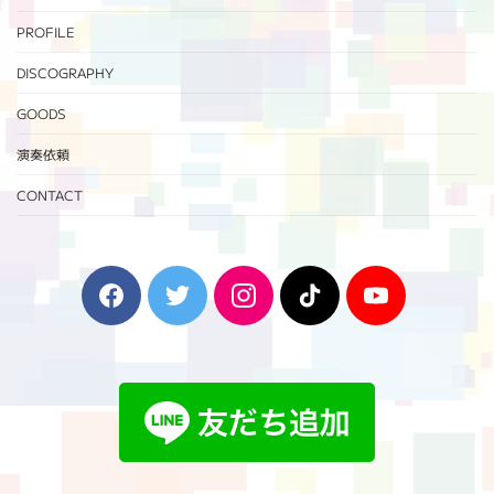
PROFILE
DISCOGRAPHY
GOODS
演奏依頼
CONTACT
F
T
I
T
Y
a
w
n
i
o
c
i
s
k
u
e
t
t
T
T
b
t
a
o
u
o
e
g
k
b
o
r
r
e
k
a
m