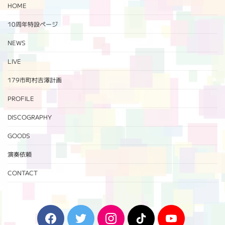
HOME
10周年特設ページ‬
NEWS
LIVE
179市町村吉澤計画
PROFILE
DISCOGRAPHY
GOODS
演奏依頼
CONTACT
F
T
I
T
Y