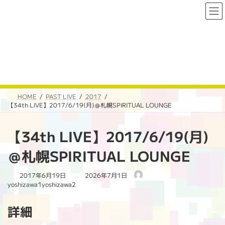
コ
ナ
ン
ビ
テ
ゲ
ン
ー
ツ
シ
へ
ョ
PAST LIVE
ス
ン
キ
に
ッ
移
プ
動
HOME
PAST LIVE
2017
【34th LIVE】2017/6/19(月)＠札幌SPIRITUAL LOUNGE
【34th LIVE】2017/6/19(月)
＠札幌SPIRITUAL LOUNGE
最
2017年6月19日
2026年7月1日
終
yoshizawa1yoshizawa2
更
新
詳細
日
時