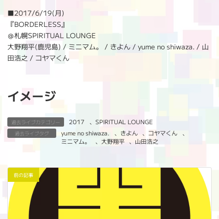
:
■
2017/6/19(月)
『BORDERLESS』
＠札幌SPIRITUAL LOUNGE
大野翔平(鹿児島) / ミニマム。 / きよん / yume no shiwaza. / 山
田浩之 / コヤマくん
イメージ
2017
、
SPIRITUAL LOUNGE
過去ライブカテゴリー
yume no shiwaza.
、
きよん
、
コヤマくん
、
過去ライブタグ
ミニマム。
、
大野翔平
、
山田浩之
前の記事