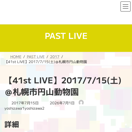
コ
ナ
ン
ビ
テ
ゲ
ン
ー
ツ
シ
へ
ョ
PAST LIVE
ス
ン
キ
に
ッ
移
プ
動
HOME
PAST LIVE
2017
【41st LIVE】2017/7/15(土)＠札幌市円山動物園
【41st LIVE】2017/7/15(土)
＠札幌市円山動物園
最
2017年7月15日
2026年7月1日
終
yoshizawa1yoshizawa2
更
新
詳細
日
時