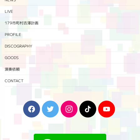
LIVE
179市町村吉澤計画
PROFILE
DISCOGRAPHY
GOODS
演奏依頼
CONTACT
F
T
I
T
Y
a
w
n
i
o
c
i
s
k
u
e
t
t
T
T
b
t
a
o
u
o
e
g
k
b
o
r
r
e