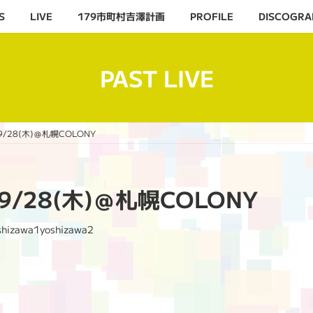
S
LIVE
179市町村吉澤計画
PROFILE
DISCOGRA
PAST LIVE
/9/28(木)＠札幌COLONY
/9/28(木)＠札幌COLONY
shizawa1yoshizawa2