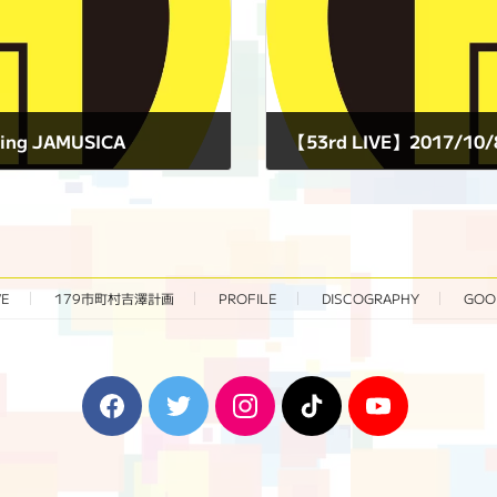
ing JAMUSICA
【53rd LIVE】2017/
2017年10月8日
VE
179市町村吉澤計画
PROFILE
DISCOGRAPHY
GOO
F
T
I
T
Y
a
w
n
i
o
c
i
s
k
u
e
t
t
T
T
b
t
a
o
u
o
e
g
k
b