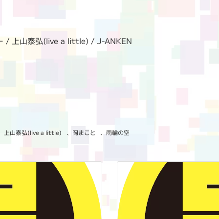
弘(live a little) / J-ANKEN
、
上山泰弘(live a little)
、
岡まこと
、
雨輪の空