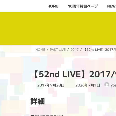
コ
ナ
HOME
10周年特設ページ‬
NEW
ン
ビ
テ
ゲ
ン
ー
ツ
シ
へ
ョ
ス
ン
キ
に
HOME
PAST LIVE
2017
【52nd LIVE】2017
ッ
移
プ
動
【52nd LIVE】2017
最
2017年9月28日
2026年7月1日
yo
終
更
詳細
新
日
時
: