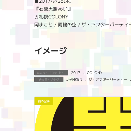
■2017/9/28(木)
『石破天驚vol.1』
＠札幌COLONY
岡まこと / 雨輪の空 / ザ・アフターパーティー / 上山泰
イメージ
2017
、
COLONY
過去ライブカテゴリー
J-ANKEN
、
ザ・アフターパーティー
過去ライブタグ
前の記事