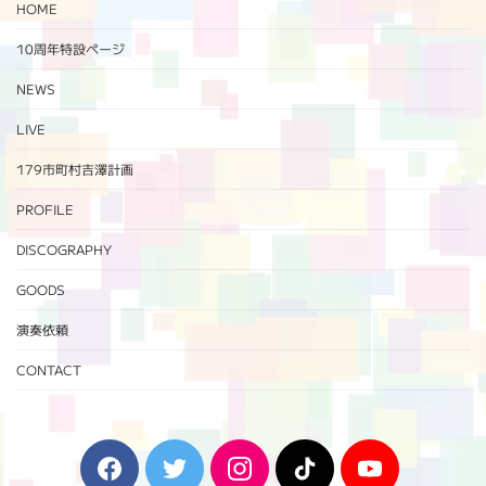
HOME
10周年特設ページ‬
NEWS
LIVE
179市町村吉澤計画
PROFILE
DISCOGRAPHY
GOODS
演奏依頼
CONTACT
F
T
I
T
Y