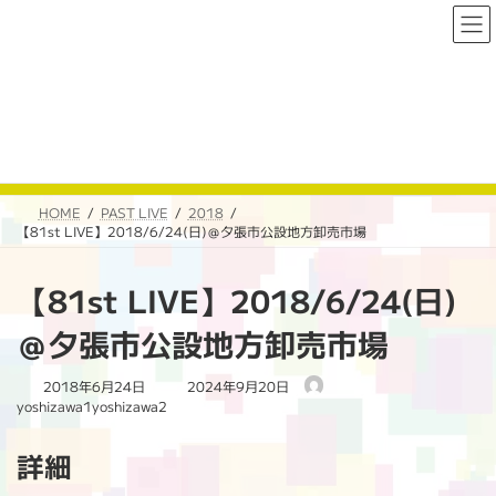
コ
ナ
ン
ビ
テ
ゲ
ン
ー
ツ
シ
へ
ョ
PAST LIVE
ス
ン
キ
に
ッ
移
プ
動
HOME
PAST LIVE
2018
【81st LIVE】2018/6/24(日)＠夕張市公設地方卸売市場
【81st LIVE】2018/6/24(日)
＠夕張市公設地方卸売市場
最
2018年6月24日
2024年9月20日
終
yoshizawa1yoshizawa2
更
新
詳細
日
時