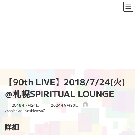
コ
ナ
ン
ビ
テ
ゲ
ン
ー
ツ
シ
へ
ョ
PAST LIVE
ス
ン
キ
に
ッ
移
プ
動
HOME
PAST LIVE
2018
【90th LIVE】2018/7/24(火)＠札幌SPIRITUAL LOUNGE
【90th LIVE】2018/7/24(火)
＠札幌SPIRITUAL LOUNGE
最
2018年7月24日
2024年9月20日
終
yoshizawa1yoshizawa2
更
新
詳細
日
時