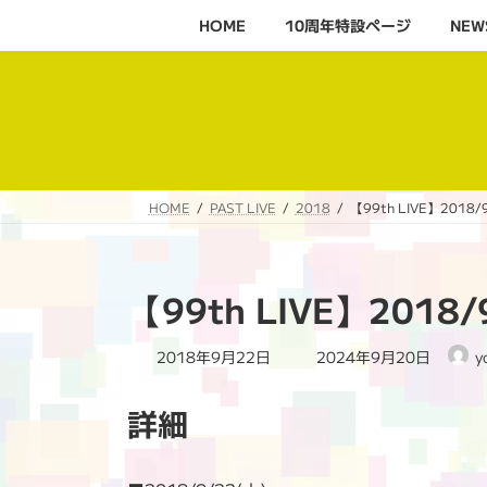
コ
ナ
HOME
10周年特設ページ‬
NEW
ン
ビ
テ
ゲ
ン
ー
ツ
シ
へ
ョ
ス
ン
キ
に
HOME
PAST LIVE
2018
【99th LIVE】201
ッ
移
プ
動
【99th LIVE】201
最
2018年9月22日
2024年9月20日
y
終
更
詳細
新
日
時
: