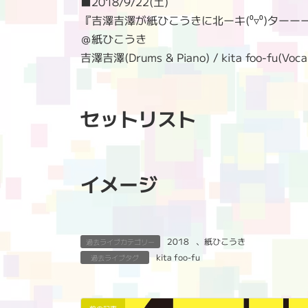
■
2018/9/22(土)
『吉澤吉澤が紙ひこうきに北ーキ(⁰▿⁰)ター
＠紙ひこうき
吉澤吉澤(Drums & Piano) / kita foo-fu(Voca
セットリスト
イメージ
2018
、
紙ひこうき
過去ライブカテゴリー
kita foo-fu
過去ライブタグ