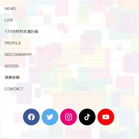
NEWS
LIVE
179市町村吉澤計画
PROFILE
DISCOGRAPHY
GOODS
演奏依頼
CONTACT
F
T
I
T
Y
a
w
n
i
o
c
i
s
k
u
e
t
t
T
T
b
t
a
o
u