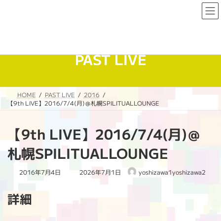
コ
ナ
ン
ビ
テ
ゲ
ン
ー
ツ
シ
へ
ョ
PAST LIVE
ス
ン
キ
に
ッ
移
プ
動
HOME
PAST LIVE
2016
【9th LIVE】2016/7/4(月)＠札幌SPILITUALLOUNGE
【9th LIVE】2016/7/4(月)＠
札幌SPILITUALLOUNGE
最
2016年7月4日
2026年7月1日
yoshizawa1yoshizawa2
終
更
詳細
新
日
時