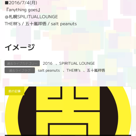
:
■2016/7/4(月)
『anything goes』
＠札幌SPILITUALLOUNGE
THE林’s / 五十嵐祥悟 / salt peanuts
イメージ
2016
、
SPIRITUAL LOUNGE
過去ライブカテゴリー
salt peanuts
、
THE林’s
、
五十嵐祥悟
過去ライブタグ
前の記事