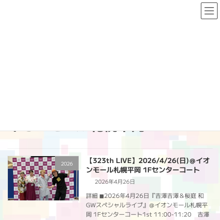
コ
ナ
ン
ビ
テ
ゲ
ン
ー
ツ
シ
へ
ョ
PAST LIVE
ス
ン
キ
に
ッ
移
プ
動
HOME
PAST LIVE
イオンモール札幌平岡
イオンモール札幌平岡
【323th LIVE】2026/4/26(日)＠イオ
2026
ンモール札幌平岡 1Fセンターコート
2026年4月26日
詳細 ◼︎2026年4月26日『吉澤吉澤＆桜庭 和
GWスペシャルライブ』＠イオンモール札幌平
岡 1Fセンターコート1st 11:00-11:20 吉澤