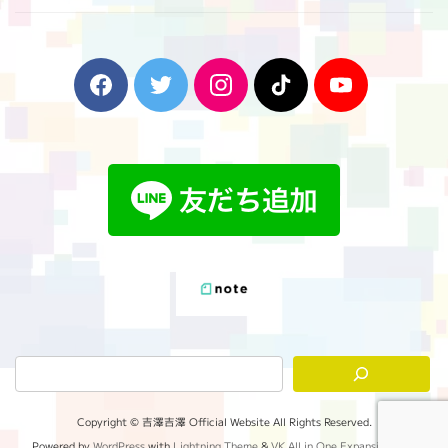
F
T
I
T
Y
a
w
n
i
o
c
i
s
k
u
e
t
t
T
T
b
t
a
o
u
o
e
g
k
b
o
r
r
e
k
a
m
Copyright © 吉澤吉澤 Official Website All Rights Reserved.
Powered by
WordPress
with
Lightning Theme
&
VK All in One Expansion Unit