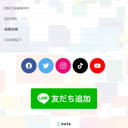
DISCOGRAPHY
GOODS
演奏依頼
CONTACT
F
T
I
T
Y
a
w
n
i
o
c
i
s
k
u
e
t
t
T
T
b
t
a
o
u
o
e
g
k
b
o
r
r
e
k
a
m