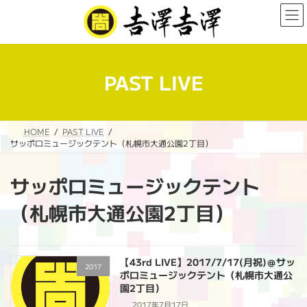
コ
ナ
ン
ビ
テ
ゲ
ン
ー
ツ
シ
へ
ョ
PAST LIVE
ス
ン
キ
に
ッ
移
プ
動
HOME
PAST LIVE
サッポロミュージックテント（札幌市大通公園2丁目）
サッポロミュージックテント
（札幌市大通公園2丁目）
【43rd LIVE】2017/7/17(月祝)＠サッ
2017
ポロミュージックテント（札幌市大通公
園2丁目）
2017年7月17日