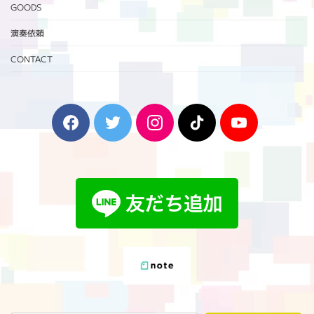
GOODS
演奏依頼
CONTACT
F
T
I
T
Y
a
w
n
i
o
c
i
s
k
u
e
t
t
T
T
b
t
a
o
u
o
e
g
k
b
o
r
r
e
k
a
m