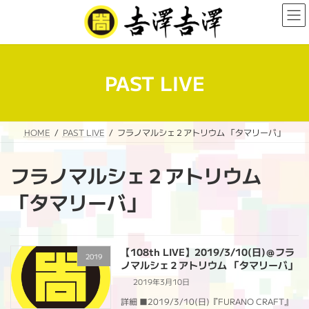
コ
ナ
ン
ビ
テ
ゲ
ン
ー
ツ
シ
へ
ョ
PAST LIVE
ス
ン
キ
に
ッ
移
プ
動
HOME
PAST LIVE
フラノマルシェ２アトリウム 「タマリーバ」
フラノマルシェ２アトリウム
「タマリーバ」
【108th LIVE】2019/3/10(日)＠フラ
2019
ノマルシェ２アトリウム 「タマリーバ」
2019年3月10日
詳細 ■2019/3/10(日)『FURANO CRAFT』