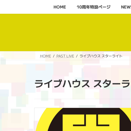
コ
ナ
HOME
10周年特設ページ‬
NEW
ン
ビ
テ
ゲ
ン
ー
ツ
シ
へ
ョ
ス
ン
キ
に
HOME
PAST LIVE
ライブハウス スターライト
ッ
移
プ
動
ライブハウス スター