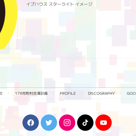
イブハウス スターライト イメージ
VE
179市町村吉澤計画
PROFILE
DISCOGRAPHY
GOO
F
T
I
T
Y
a
w
n
i
o
c
i
s
k
u