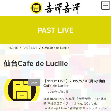
コ
ナ
ン
ビ
テ
ゲ
ン
ー
ツ
シ
へ
ョ
PAST LIVE
ス
ン
キ
に
ッ
移
プ
動
HOME
PAST LIVE
仙台Cafe de Lucille
仙台Cafe de Lucille
【151st LIVE】2019/9/30(月)＠仙台
2019
Cafe de Lucille
2019年9月30日
詳細 ■2019/9/30(月)『吉澤吉澤(FROM北海
道)来仙記念ライブ！！』＠仙台Cafe de
LucilleFujii Fluke / 吉澤吉澤 セットリスト イメ