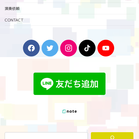
演奏依頼
CONTACT
F
T
I
T
Y
a
w
n
i
o
c
i
s
k
u
e
t
t
T
T
b
t
a
o
u
o
e
g
k
b
o
r
r
e
k
a
m