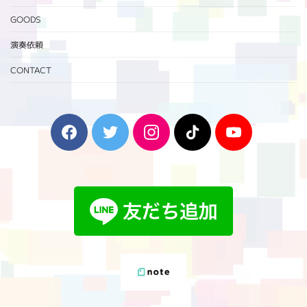
GOODS
演奏依頼
CONTACT
F
T
I
T
Y
a
w
n
i
o
c
i
s
k
u
e
t
t
T
T
b
t
a
o
u
o
e
g
k
b
o
r
r
e
k
a
m