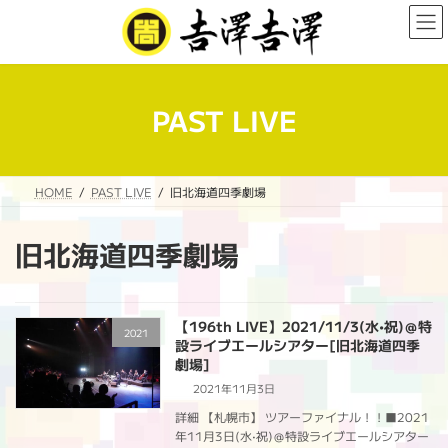
コ
ナ
ン
ビ
テ
ゲ
ン
ー
ツ
シ
へ
ョ
PAST LIVE
ス
ン
キ
に
ッ
移
プ
動
HOME
PAST LIVE
旧北海道四季劇場
旧北海道四季劇場
【196th LIVE】2021/11/3(水•祝)＠特
2021
設ライブエールシアター[旧北海道四季
劇場]
2021年11月3日
詳細 【札幌市】 ツアーファイナル！！■2021
年11月3日(水•祝)＠特設ライブエールシアター