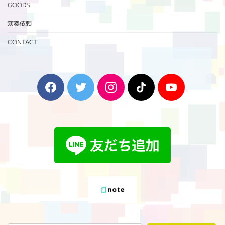
GOODS
演奏依頼
CONTACT
F
T
I
T
Y
a
w
n
i
o
c
i
s
k
u
e
t
t
T
T
b
t
a
o
u
o
e
g
k
b
o
r
r
e
k
a
m