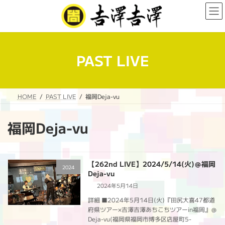
コ
ナ
ン
ビ
テ
ゲ
ン
ー
ツ
シ
へ
ョ
PAST LIVE
ス
ン
キ
に
ッ
移
プ
動
HOME
PAST LIVE
福岡Deja-vu
福岡Deja-vu
【262nd LIVE】2024/5/14(火)＠福岡
2024
Deja-vu
2024年5月14日
詳細 ■2024年5月14日(火)『田尻大喜47都道
府県ツアー×吉澤吉澤あちこちツアーin福岡』＠
Deja-vu(福岡県福岡市博多区店屋町5-