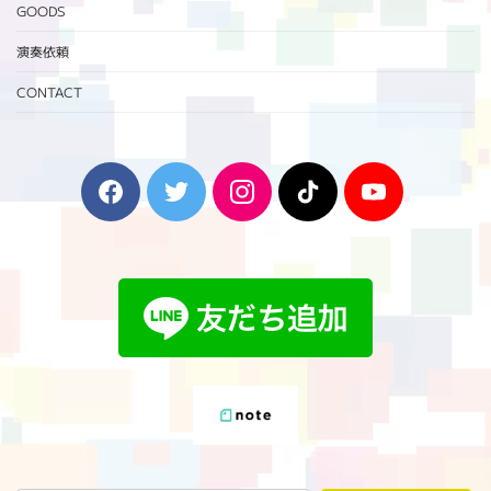
GOODS
演奏依頼
CONTACT
F
T
I
T
Y
a
w
n
i
o
c
i
s
k
u
e
t
t
T
T
b
t
a
o
u
o
e
g
k
b
o
r
r
e
k
a
m