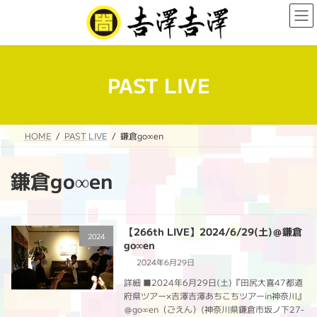
コ
ナ
ン
ビ
テ
ゲ
ン
ー
ツ
シ
へ
ョ
PAST LIVE
ス
ン
キ
に
ッ
移
プ
動
HOME
PAST LIVE
鎌倉go∞en
鎌倉go∞en
【266th LIVE】2024/6/29(土)＠鎌倉
2024
go∞en
2024年6月29日
詳細 ■2024年6月29日(土)『田尻大喜47都道
府県ツアー×吉澤吉澤あちこちツアーin神奈川』
＠go∞en（ごえん）(神奈川県鎌倉市坂ノ下27-