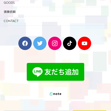
GOODS
演奏依頼
CONTACT
F
T
I
T
Y
a
w
n
i
o
c
i
s
k
u
e
t
t
T
T
b
t
a
o
u
o
e
g
k
b
o
r
r
e
k
a
m