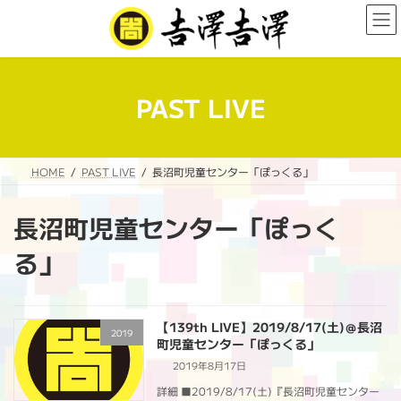
コ
ナ
ン
ビ
テ
ゲ
ン
ー
ツ
シ
へ
ョ
PAST LIVE
ス
ン
キ
に
ッ
移
プ
動
HOME
PAST LIVE
長沼町児童センター「ぽっくる」
長沼町児童センター「ぽっく
る」
【139th LIVE】2019/8/17(土)＠長沼
2019
町児童センター「ぽっくる」
2019年8月17日
詳細 ■2019/8/17(土)『長沼町児童センター