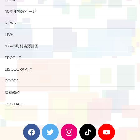
ー
ジ
10周年特設ページ‬
送
NEWS
り
LIVE
179市町村吉澤計画
PROFILE
DISCOGRAPHY
GOODS
演奏依頼
CONTACT
F
T
I
T
Y
a
w
n
i
o