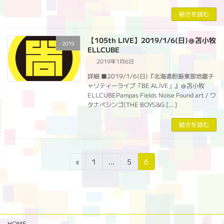
続きを読む
【105th LIVE】2019/1/6(日)＠苫小牧
2019
ELLCUBE
2019年1月6日
詳細 ■2019/1/6(日)『北海道胆振東部地震チ
ャリティーライブ「BE ALIVE」』＠苫小牧
ELLCUBEPampas Fields Noise Found art / ワ
タナベシンゴ(THE BOYS&G […]
続きを読む
投
固
固
固
«
1
…
5
6
定
定
定
稿
ペ
ペ
ペ
の
ー
ー
ー
ジ
ジ
ジ
ペ
HOME