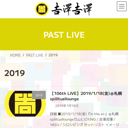
コ
ナ
ン
ビ
テ
ゲ
ン
ー
ツ
シ
へ
ョ
PAST LIVE
ス
ン
キ
に
ッ
移
プ
動
HOME
PAST LIVE
2019
2019
【106th LIVE】2019/1/18(金)＠札幌
2019
spilituallounge
2019年1月18日
詳細 ■2019/1/18(金)『in the air』＠札幌
spilitualloungeカムヒビKING / 吉澤吉澤 /
YASU / シロシビンズ セットリスト イメージ