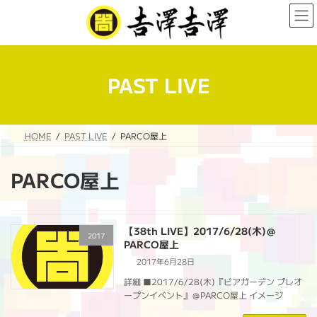
コ
ナ
ン
ビ
テ
ゲ
ン
ー
ツ
シ
へ
ョ
PAST LIVE
ス
ン
キ
に
ッ
移
プ
動
HOME
PAST LIVE
PARCO屋上
PARCO屋上
【38th LIVE】2017/6/28(木)＠
2017
PARCO屋上
2017年6月28日
詳細 ■2017/6/28(木)『ビアガーデン プレオ
ープンイベント』＠PARCO屋上 イメージ