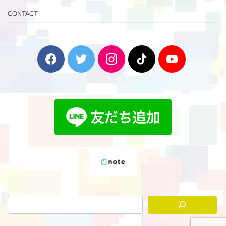
CONTACT
F
T
I
T
Y
a
w
n
i
o
c
i
s
k
u
e
t
t
T
T
b
t
a
o
u
o
e
g
k
b
o
r
r
e
k
a
m