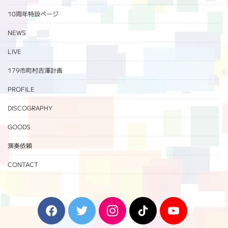
10周年特設ページ‬
NEWS
LIVE
179市町村吉澤計画
PROFILE
DISCOGRAPHY
GOODS
演奏依頼
CONTACT
F
T
I
T
Y
a
w
n
i
o