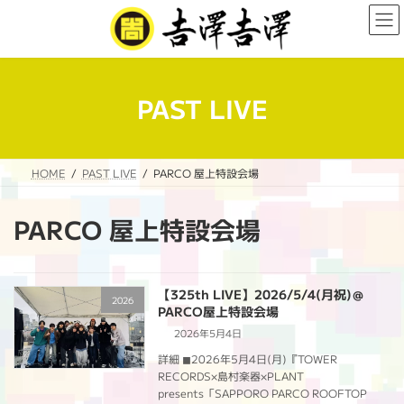
コ
ナ
ン
ビ
テ
ゲ
ン
ー
ツ
シ
へ
ョ
PAST LIVE
ス
ン
キ
に
ッ
移
プ
動
HOME
PAST LIVE
PARCO 屋上特設会場
PARCO 屋上特設会場
【325th LIVE】2026/5/4(月祝)＠
2026
PARCO屋上特設会場
2026年5月4日
詳細 ◼︎2026年5月4日(月)『TOWER
RECORDS×島村楽器×PLANT
presents「SAPPORO PARCO ROOFTOP