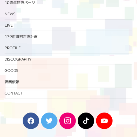
10周年特設ページ‬
NEWS
LIVE
179市町村吉澤計画
PROFILE
DISCOGRAPHY
GOODS
演奏依頼
CONTACT
F
T
I
T
Y
a
w
n
i
o
c
i
s
k
u
e
t
t
T
T