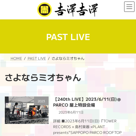
コ
ナ
ン
ビ
テ
ゲ
ン
ー
ツ
シ
へ
ョ
PAST LIVE
ス
ン
キ
に
ッ
移
プ
動
HOME
PAST LIVE
さよならミオちゃん
さよならミオちゃん
【240th LIVE】2023/6/11(日)＠
2023
PARCO 屋上特設会場
2023年6月11日
詳細 ■2023年6月11日(日)『TOWER
RECORDS × 島村楽器 ×PLANT
presents"SAPPOPO PARCO ROOFTOP