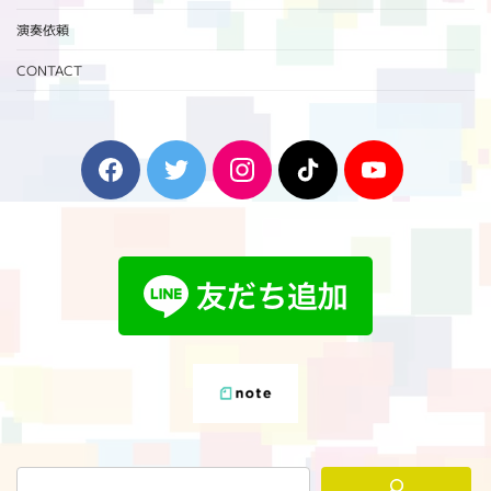
演奏依頼
CONTACT
F
T
I
T
Y
a
w
n
i
o
c
i
s
k
u
e
t
t
T
T
b
t
a
o
u
o
e
g
k
b
o
r
r
e
k
a
m