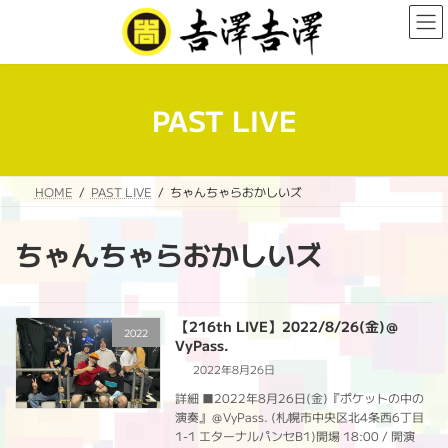
コ
ナ
ン
ビ
テ
ゲ
ン
ー
ツ
シ
へ
ョ
PAST LIVE
ス
ン
キ
に
ッ
移
プ
動
HOME
PAST LIVE
ちゃんちゃらおかしいズ
ちゃんちゃらおかしいズ
【216th LIVE】2022/8/26(金)＠
2022
VyPass.
2022年8月26日
詳細 ■2022年8月26日(金)『ポケットの中の
演奏』＠VyPass. (札幌市中央区北4条西6丁目
1-1 エターナルパンセB1)開場 18:00 / 開演