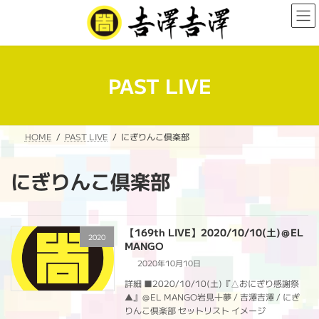
コ
ナ
ン
ビ
テ
ゲ
ン
ー
ツ
シ
へ
ョ
PAST LIVE
ス
ン
キ
に
ッ
移
プ
動
HOME
PAST LIVE
にぎりんこ倶楽部
にぎりんこ倶楽部
【169th LIVE】2020/10/10(土)＠EL
2020
MANGO
2020年10月10日
詳細 ■2020/10/10(土)『△おにぎり感謝祭
▲』＠EL MANGO岩見十夢 / 吉澤吉澤 / にぎ
りんこ倶楽部 セットリスト イメージ