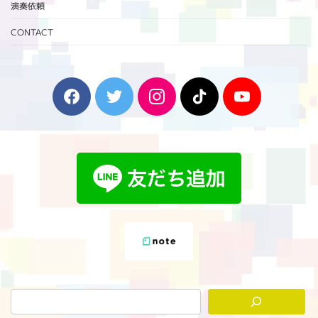
演奏依頼
CONTACT
F
T
I
T
Y
a
w
n
i
o
c
i
s
k
u
e
t
t
T
T
b
t
a
o
u
o
e
g
k
b
o
r
r
e
k
a
m