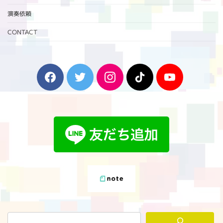
演奏依頼
CONTACT
F
T
I
T
Y
a
w
n
i
o
c
i
s
k
u
e
t
t
T
T
b
t
a
o
u
o
e
g
k
b
o
r
r
e
k
a
m