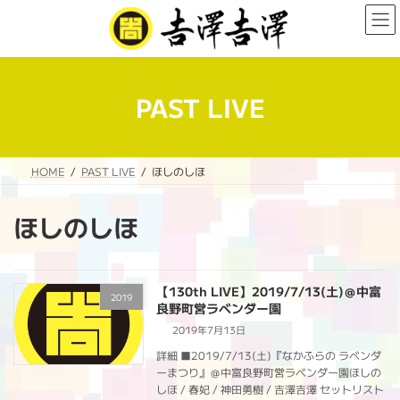
コ
ナ
ン
ビ
テ
ゲ
ン
ー
ツ
シ
へ
ョ
PAST LIVE
ス
ン
キ
に
ッ
移
プ
動
HOME
PAST LIVE
ほしのしほ
ほしのしほ
【130th LIVE】2019/7/13(土)＠中富
2019
良野町営ラベンダー園
2019年7月13日
詳細 ■2019/7/13(土)『なかふらの ラベンダ
ーまつり』＠中富良野町営ラベンダー園ほしの
しほ / 春妃 / 神田勇樹 / 吉澤吉澤 セットリスト