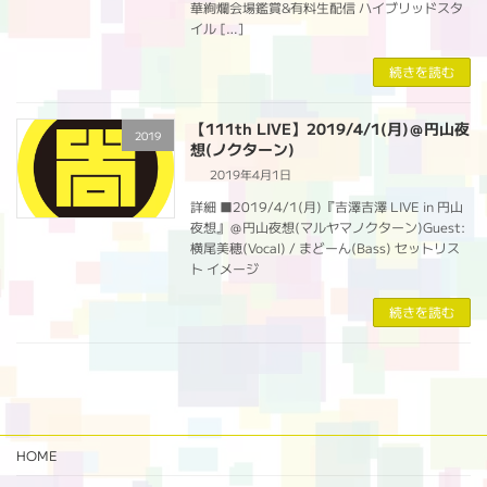
華絢爛会場鑑賞&有料生配信 ハイブリッドスタ
イル […]
続きを読む
【111th LIVE】2019/4/1(月)＠円山夜
2019
想(ノクターン)
2019年4月1日
詳細 ■2019/4/1(月)『吉澤吉澤 LIVE in 円山
夜想』＠円山夜想(マルヤマノクターン)Guest:
横尾美穂(Vocal) / まどーん(Bass) セットリス
ト イメージ
続きを読む
HOME