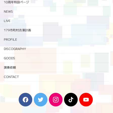
10周年特設ページ‬
NEWS
LIVE
179市町村吉澤計画
PROFILE
DISCOGRAPHY
GOODS
演奏依頼
CONTACT
F
T
I
T
Y
a
w
n
i
o
c
i
s
k
u
e
t
t
T
T