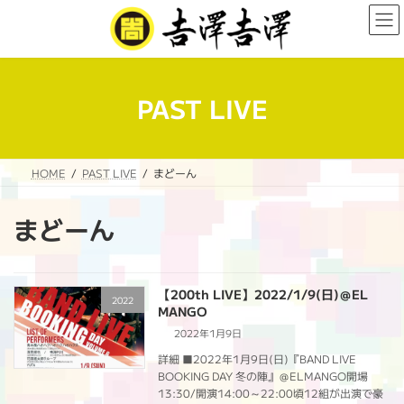
コ
ナ
ン
ビ
テ
ゲ
ン
ー
ツ
シ
へ
ョ
PAST LIVE
ス
ン
キ
に
ッ
移
プ
動
HOME
PAST LIVE
まどーん
まどーん
【200th LIVE】2022/1/9(日)＠EL
2022
MANGO
2022年1月9日
詳細 ■2022年1月9日(日)『BAND LIVE
BOOKING DAY 冬の陣』＠ELMANGO開場
13:30/開演14:00～22:00頃12組が出演で豪