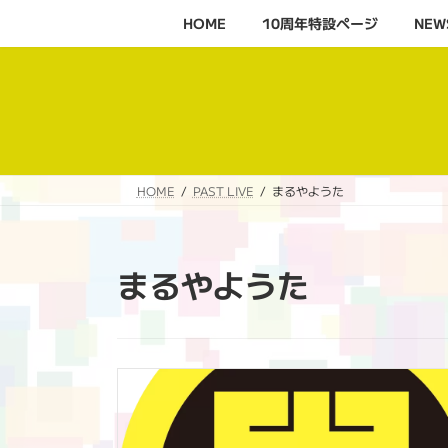
コ
ナ
HOME
10周年特設ページ‬
NEW
ン
ビ
テ
ゲ
ン
ー
ツ
シ
へ
ョ
ス
ン
キ
に
HOME
PAST LIVE
まるやようた
ッ
移
プ
動
まるやようた