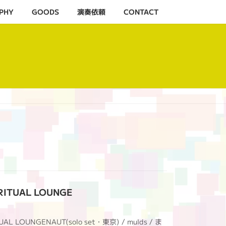
PHY
GOODS
演奏依頼
CONTACT
RITUAL LOUNGE
AL LOUNGENAUT(solo set・東京) / mulds / ま