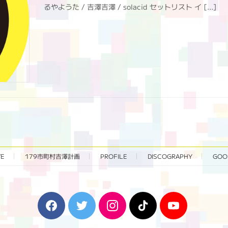
るやようた / 吉澤吉澤 / solacid セットリスト イ […]
VE
179市町村吉澤計画
PROFILE
DISCOGRAPHY
GOO
F
T
I
T
Y
a
w
n
i
o
c
i
s
k
u