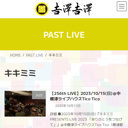
コ
ナ
ン
ビ
テ
ゲ
ン
ー
ツ
シ
へ
ョ
PAST LIVE
ス
ン
キ
に
ッ
移
プ
動
HOME
PAST LIVE
キキミミ
キキミミ
【256th LIVE】2023/10/15(日)＠中
2023
標津ライブハウスTico Tico
2023年10月15日
詳細 ■2023年10月15日(日)『キキミミ
PRESENTS LIVE 2023 「ありがとうをつなげ
て」』＠中標津ライブハウスTico Tico（標津郡