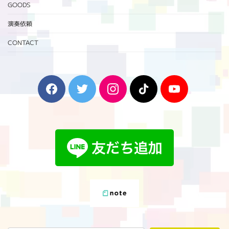
GOODS
演奏依頼
CONTACT
F
T
I
T
Y
a
w
n
i
o
c
i
s
k
u
e
t
t
T
T
b
t
a
o
u
o
e
g
k
b
o
r
r
e
k
a
m