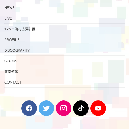
NEWS
LIVE
179市町村吉澤計画
PROFILE
DISCOGRAPHY
GOODS
演奏依頼
CONTACT
F
T
I
T
Y
a
w
n
i
o
c
i
s
k
u
e
t
t
T
T
b
t
a
o
u