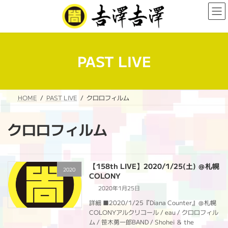
コ
ナ
ン
ビ
テ
ゲ
ン
ー
ツ
シ
へ
ョ
PAST LIVE
ス
ン
キ
に
ッ
移
プ
動
HOME
PAST LIVE
クロロフィルム
クロロフィルム
【158th LIVE】2020/1/25(土) ＠札幌
2020
COLONY
2020年1月25日
詳細 ■2020/1/25『Diana Counter』＠札幌
COLONYアルクリコール / eau / クロロフィル
ム / 笹木勇一郎BAND / Shohei ＆ the